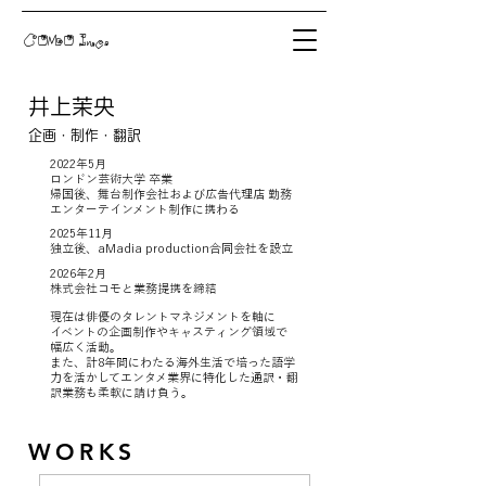
COMO Inc.
井上茉央
企画・制作・翻訳
2022年5月
ロンドン芸術大学 卒業
帰国後、舞台制作会社および広告代理店 勤務
エンターテインメント制作に携わる
2025年11月
独立後、aMadia production合同会社を設立
2026年2月
株式会社コモと業務提携を締結
現在は俳優のタレントマネジメントを軸に
イベントの企画制作やキャスティング領域で
幅広く活動。
また、計8年間にわたる海外生活で培った語学
力を活かして
エンタメ業界に特化した通訳・翻
訳業務も柔軟に請け負う。
WORKS