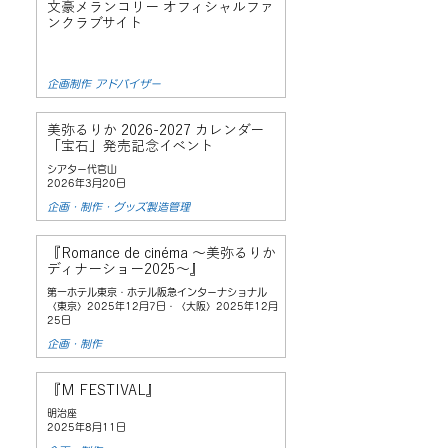
文豪メランコリー オフィシャルファ
ンクラブサイト
企画制作 アドバイザー
美弥るりか
2026-2027
カレンダー
「宝石」発売記念イベント
シアター代官山
2026年3月20日
企画・制作・グッズ製造管理
『Romance de cinéma 〜美弥るりか
ディナーショー2025〜』
第一ホテル東京・ホテル阪急インターナショナル
〈東京〉2025年12月7日・〈大阪〉2025年12月
25日
企画・制作
『M FESTIVAL』
明治座
2025年8月11日