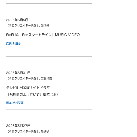
2026年6月5日
【所属クリエイター情報】, 新朋子
ReFLiA「Re:スタートライン」MUSIC VIDEO
衣装 新朋子
2026年5月31日
【所属クリエイター情報】, 若杉栞南
テレビ朝日金曜ナイトドラマ
『名探偵のままでいて』脚本〈追〉
脚本 若杉栞南
2026年5月27日
【所属クリエイター情報】, 新朋子