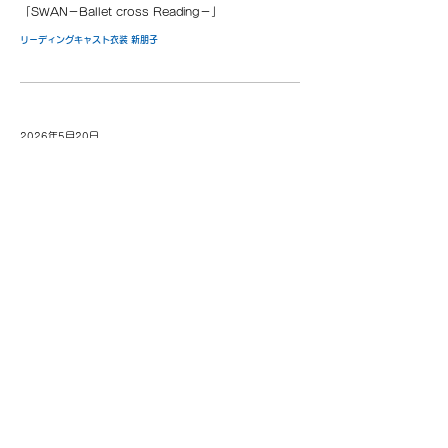
「SWAN－Ballet cross Reading－」
リーディングキャスト衣装 新朋子
2026年5月20日
【所属クリエイター情報】, 新朋子, 奥野倫
舞台「落ちて語り手」
衣装 新朋子,撮影 奥野倫
more