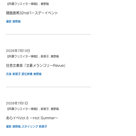
【所属クリエイター情報】, 奥野倫
國島直希32ndバースデーイベント
撮影 奥野倫
2026年7月10日
【所属クリエイター情報】, 新朋子, 奥野倫
狂音文奏楽「文豪メランコリーRevue」
衣装 新朋子,宣伝映像 奥野倫
2026年7月1日
【所属クリエイター情報】, 新朋子, 奥野倫
あらイベVol.6 〜Hot Summer〜
撮影 奥野倫,スタイリング 新朋子