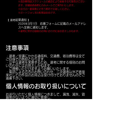
※面談期間はスケジュールの都合により前後する可能性がござい
ます。詳細は通過者にのみメールでご案内いたします。
※自分の一番素敵だと思う格好でお越しください。
※
ポートフォリオの形態は自由です。
結果通知
【 選考
】
月1日
応募フォームに記載のメールアドレ
2026年3
ス
へ全員に
​通知します。
※
選考に関する個別のお問い合わせにはお答えしかねます。
​注意事項
・選考／受講にかかる通信料、交通費、宿泊費等は全て
ご自身での負担となります。
・公平な選考を実施するため、選考に関する個別のお問
い合わせには
お答えしかねます。
ご理解いただけますようお願いいたします。
・電話による合否のお問い合わせ、二次選考以外で直接
来社しての作品のお持込は
受け付けておりませんのでご
遠慮下さい。
個人情報のお取り扱いについて
お送りいただく個人情報につきまして、漏洩、滅失、毀
損等がないように適切に管理し、
審査を行う目的以外で使用することは一切ございませ
ん。
本プロジェクトに関するご質問は以下のフォームよりお
問い合わせください
プロジェクトに関するお問合せ