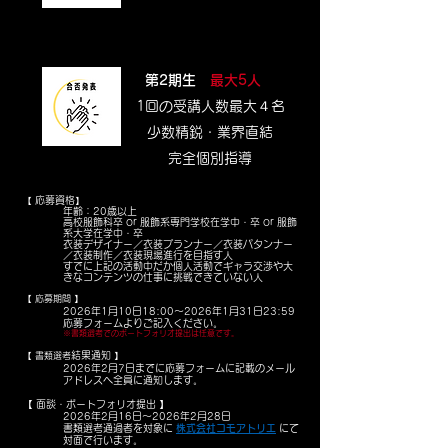
第2期生
最大5人
1回の受講人数最大４名
​少数精鋭・業界直結
完全個別指導
応募資格
【
】
年齢：20歳以上
​高校服飾科卒 or 服飾系専門学校在学中・卒 or 服飾
系大学在学中・卒
衣装デザイナー／衣装プランナー／衣装パタンナー
／衣装制作／衣装現場進行を目指す人
すでに上記の活動中だか個人活動でギャラ交渉や大
きなコンテンツの仕事に挑戦できていない人
【 応募期間 】
2026年1月10日18:00〜2026年1月31日23:59
応募フォームよりご記入ください。
※書類選考でのポートフォリオ提出は任意です。
結果通知
【 書類選考
】
2026年2月7日までに応募フォームに記載のメール
アドレスへ全員に通知します。
​【 面談・ポートフォリオ提出 】
​2026年2
月16日〜
2026年2
月28日
書類選考通過者を対象に
株式会社コモアトリエ
にて
対面で行います。