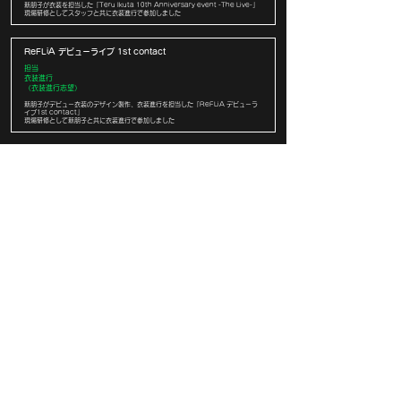
新朋子が衣装を担当した「Teru Ikuta 10th Anniversary event -The Live-」
現場研修としてスタッフと共に衣装進行で参加しました
ReFLiA デビューライブ 1st contact
担当
衣装進行
（衣装進行志望）
新朋子がデビュー衣装のデザイン製作、衣装進行を担当した「ReFLiA デビューラ
イブ1st contact」
現場研修として新朋子と共に衣装進行で参加しました
舞台『RE:BIRTH』
担当
衣装付き通し 補佐
（衣装進行志望）
新朋子が衣装を担当した舞台『RE:BIETH』
現場研修として新朋子と共に衣装パレード、衣装付き通しに参加しました
top
| C： 利用規約 ・プライバシーポリシー
|
C：
特定商取引に基づく表記
| COMO Inc.【 online shop】 衣装貸出について