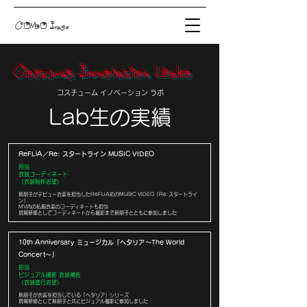
COMO Inc.
​Costume Innovation Labo
コスチューム イノベーション ラボ
Lab生の実績
ReFLiA／Re: スタートライン MUSIC VIDEO
担当
衣装コーディネート
（衣装制作志望）
新朋子がデビュー衣装を担当したReFLiA初のMUSIC VIDEO「Re:スタートライ
ン」
MV内の私服衣装のコーディネートも担当
現場研修としてコーディネートから撮影まで新朋子とともに参加しました
10th Anniversary ミュージカル『ヘタリア〜The World
Concert〜』
担当
ビジュアル撮影 衣装補佐
（衣装進行志望）
新朋子が衣装を担当している「ヘタリア」シリーズ
現場研修として新朋子と共にビジュアル撮影に参加しました