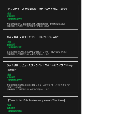
HKプロデュース 音楽朗読劇『夜明けの空を君に』-2026-
担当
衣装進行
（衣装進行志望）
新朋子が衣装製作、衣装進行を担当した音楽朗読劇『夜明けの空を君に』
現場研修として新朋子と共に衣装進行で参加しました
狂音文奏楽 文豪メランコリー『BUNGO'S WIVE』
担当
衣装進行
（衣装進行志望）
新朋子が衣装を担当した狂音文奏楽文豪メランコリー『BUNGO'S WIVE』
現場研修として新朋子と共に衣装進行で参加しました
少女☆歌劇 レビュースタァライト「スペシャルライブ "Starry
Horizon"」
担当
衣装進行
（衣装進行志望）
新朋子が衣装を担当した少女☆歌劇 レビュースタァライト「スペシャルライブ
"Starry Horizon"」
現場研修として新朋子と共に衣装進行で参加しました
「Teru Ikuta 10th Anniversary event -The Live-」
担当
衣装進行
（衣装進行志望）