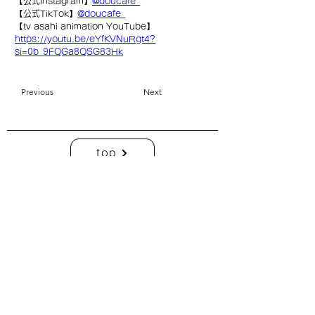
【公式Instagram】
@doucafe_
【公式TikTok】
@doucafe_
【tv asahi animation YouTube】
https://youtu.be/eYfKVNuRgt4?
si=0b_9FQGa8QSG83Hk
Previous
Next
top
| C： 利用規約 ・プライバシーポリシー
|
C：
特定商取引に基づく表記
| COMO Inc.【 online shop】 衣装貸出について
| COMO Inc.【 online shop】
特定商取引に基づく表記
| COMO Inc.【 online shop】
プライバシーポリシー
株式会社コモ
このホームページ上の写真、デザイン、コンテンツ、その他一切の著作物の
無断掲載はできません。
copyright ©︎ 2023 COMO Inc. All Rights Reserved.