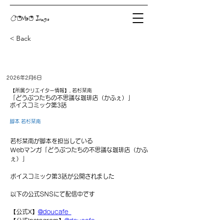
COMO Inc.
< Back
2026年2月6日
【所属クリエイター情報】, 若杉栞南
「どうぶつたちの不思議な珈琲店（かふぇ）」
ボイスコミック第3話
脚本 若杉栞南
若杉栞南が脚本を担当している
Webマンガ「どうぶつたちの不思議な珈琲店（かふ
ぇ）」
ボイスコミック第3話が公開されました
以下の公式SNSにて配信中です
【公式X】
@doucafe_