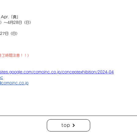
on Apr.「真」
木）〜4月28日（日）
月27日（日）
（終了時間注意！！）
/sites.google.com/comoinc.co.jp/conceptexhibition/2024-04
nc
@comoinc.co.jp
top