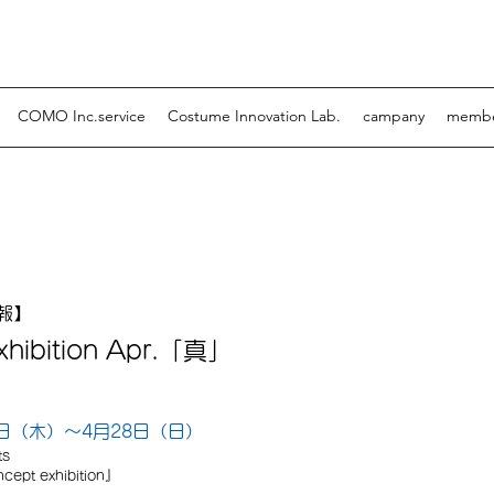
COMO Inc.service
Costume Innovation Lab.
campany
memb
ibition Apr.「真」
報】
xhibition Apr.「真」
5日（木）〜4月28日（日）
ts
t exhibition』