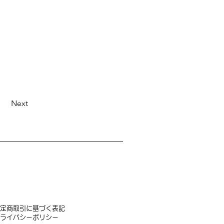
Next
定商取引に基づく表記
】 衣装貸出につ
ライバシーポリシー