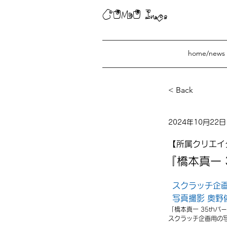
COMO Inc.
home/news
< Back
『橋本真一 3
2024年10月22日
【所属クリエイ
『橋本真一 
スクラッチ企
写真撮影 奥野
「橋本真一 35th
スクラッチ企画用の