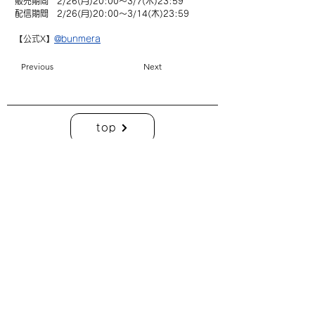
販売期間　2/26(月)20:00～3/7(木)23:59
配信期間　2/26(月)20:00～3/14(木)23:59
【公式X】
@bunmera
Previous
Next
top
| C： 利用規約 ・プライバシーポリシー
|
C：
特定商取引に基づく表記
| COMO Inc.【 online shop】 衣装貸出について
| COMO Inc.【 online shop】
特定商取引に基づく表記
| COMO Inc.【 online shop】
プライバシーポリシー
株式会社コモ
このホームページ上の写真、デザイン、コンテンツ、その他一切の著作物の
無断掲載はできません。
copyright ©︎ 2023 COMO Inc. All Rights Reserved.