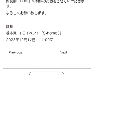
朗読劇『ours』の制作のお話をさせていただきま
す。
よろしくお願い致します。
詳細
橋本真一FCイベント「S-home3」
2023年12月17日　17:00回
Previous
Next
top
| C： 利用規約 ・プライバシーポリシー
|
C：
特定商取引に基づく表記
| COMO Inc.【 online shop】 衣装貸出について
| COMO Inc.【 online shop】
特定商取引に基づく表記
| COMO Inc.【 online shop】
プライバシーポリシー