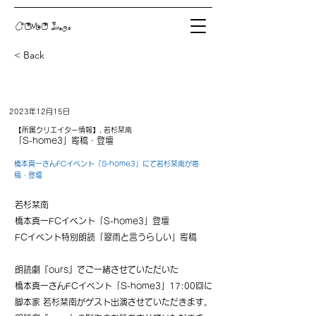
COMO Inc.
< Back
2023年12月15日
【所属クリエイター情報】, 若杉栞南
「S-home3」寄稿・登壇
橋本真一さんFCイベント「S-home3」にて若杉栞南が寄
稿・登壇
若杉栞南
橋本真一FCイベント「S-home3」登壇
FCイベント特別朗読「翠雨と言うらしい」寄稿
朗読劇『ours』でご一緒させていただいた
橋本真一さんFCイベント「S-home3」17:00回に
脚本家 若杉栞南がゲスト出演させていただきます。