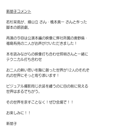
新朋子コメント
若杉栞南が、輝山立 さん・橋本真一 さんと作った
脚本の朗読劇。
再演の今回は公演本編の映像に弊社所属の奥野倫・
福島有亮の二人がお声がけいただきました！
本を読みながらの映像打ち合わせ照明さんと一緒に
テクニカル打ち合わせ
お二人の熱い思いを胸に創った世界が12人のそれぞ
れの世界にそっと寄り添います！
ビジュアル撮影同じ衣装を纏うのに目の前に見える
世界はまるでちがう。
その世界を余すことなく！ぜひ会場で！！
お楽しみに！！
新朋子