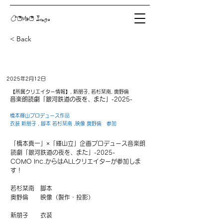
COMO Inc.
< Back
2025年2月12日
【所属クリエイター情報】, 新朋子, 若杉栞南, 奥野倫
音楽朗読劇「銀河鉄道の夜を、また」-2025-
橋本輝山プロデュース作品
衣装 新朋子 , 脚本 若杉栞南 ,映像 奥野倫 参加
「橋本真一」×「輝山立」企画プロデュース音楽朗
読劇「銀河鉄道の夜を、また」-2025-
COMO Inc.からはALLクリエイターが参加しま
す！
若杉栞南　脚本
奥野倫　　映像（製作・投影）
新朋子　　衣装