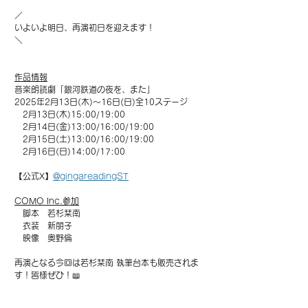
／
いよいよ明日、再演初日を迎えます！
＼
作品情報
音楽朗読劇「銀河鉄道の夜を、また」
2025年2月13日(木)〜16日(日)全10ステージ　
　2月13日(木)15:00/19:00　
　2月14日(金)13:00/16:00/19:00　
　2月15日(土)13:00/16:00/19:00　
　2月16日(日)14:00/17:00
【公式X】
@gingareadingST
COMO Inc.参加
　脚本　若杉栞南
　衣装　新朋子
　映像　奥野倫
再演となる今回は若杉栞南 執筆台本も販売されま
す！皆様ぜひ！📖
グッズラインナップ