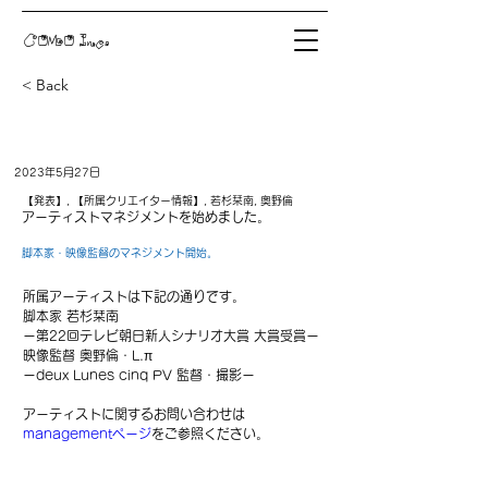
COMO Inc.
< Back
2023年5月27日
【発表】, 【所属クリエイター情報】, 若杉栞南, 奥野倫
アーティストマネジメントを始めました。
脚本家・映像監督のマネジメント開始。
所属アーティストは下記の通りです。
脚本家 若杉栞南
ー第22回テレビ朝日新人シナリオ大賞 大賞受賞ー
映像監督 奥野倫・L.π
ーdeux Lunes cinq PV 監督・撮影ー
アーティストに関するお問い合わせは
managementページ
をご参照ください。