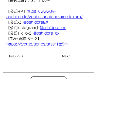
【毎週土曜】よる11:00〜
【公式HP】
https://www.tv-
asahi.co.jp/zenbu_anatanotamedakara/
【公式X】
@oshidoraEX
【公式Instagram】
@oshidora_ex
【公式TikTok】
@oshidora_ex
【TVer配信ページ】
https://tver.jp/series/srssr1tz9m
Previous
Next
top
| C： 利用規約 ・プライバシーポリシー
|
C：
特定商取引に基づく表記
| COMO Inc.【 online shop】 衣装貸出について
| COMO Inc.【 online shop】
特定商取引に基づく表記
| COMO Inc.【 online shop】
プライバシーポリシー