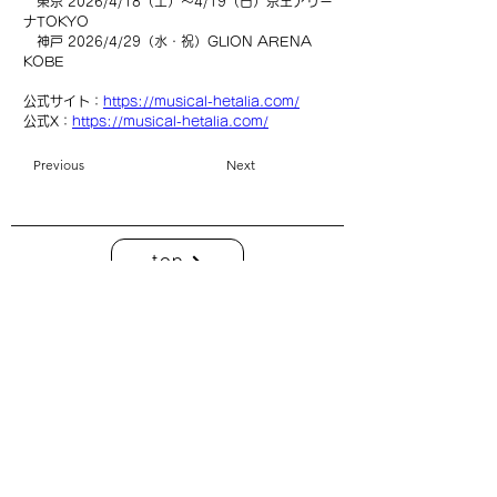
　東京 2026/4/18（土）〜4/19（日）京王アリー
ナTOKYO
　神戸 2026/4/29（水・祝）GLION ARENA 
KOBE
公式サイト：
https://musical-hetalia.com/
公式X：
https://musical-hetalia.com/
Previous
Next
top
| C： 利用規約 ・プライバシーポリシー
|
C：
特定商取引に基づく表記
| COMO Inc.【 online shop】 衣装貸出について
| COMO Inc.【 online shop】
特定商取引に基づく表記
| COMO Inc.【 online shop】
プライバシーポリシー
株式会社コモ
このホームページ上の写真、デザイン、コンテンツ、その他一切の著作物の
無断掲載はできません。