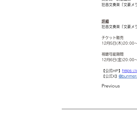
狂音文奏楽『文豪メ
詳細
狂音文奏楽『文豪メ
チケット販売
12月5日(木)20:00
視聴可能期間
12月6日(金)20:00
【公式HP】
https:/
【公式X】
@bunmer
Previous