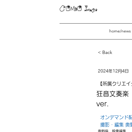
COMO Inc.
home/news
< Back
狂音文奏楽『文
2024年12月4日
【所属クリエイ
狂音文奏楽
ver.
オンデマンド
撮影・編集 奥
奥野倫　映像編集