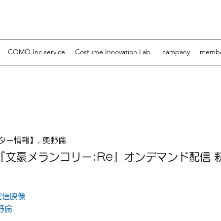
COMO Inc.service
Costume Innovation Lab.
campany
memb
豪メランコリー:Re』オンデマンド配信 萩原朔太郎ver
ター情報】, 奥野倫
『文豪メランコリー:Re』オンデマンド配信 
配信映像
野倫