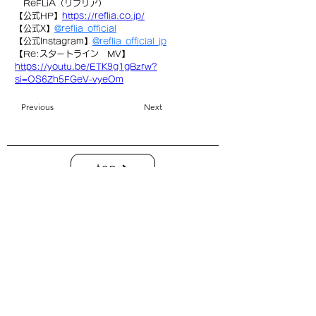
ReFLiA（リフリア）
【公式HP】
https://reflia.co.jp/
【
公式X】
@reflia_official
【
公式Instagram】
@reflia_official_jp
【Re:スタートライン　MV】
https://youtu.be/ETK9g1gBzrw?
si=OS6Zh5FGeV-vyeOm
Previous
Next
top
| C： 利用規約 ・プライバシーポリシー
|
C：
特定商取引に基づく表記
| COMO Inc.【 online shop】 衣装貸出について
| COMO Inc.【 online shop】
特定商取引に基づく表記
| COMO Inc.【 online shop】
プライバシーポリシー
株式会社コモ
このホームページ上の写真、デザイン、コンテンツ、その他一切の著作物の
無断掲載はできません。