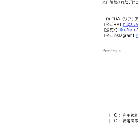
本日解禁されたデビ
ReFLiA（リフリ
【公式HP】
https:/
【
公式X】
@
reflia_of
【
公式Instagram】
@
Previous
| C： 利用規
|
C：
特定商