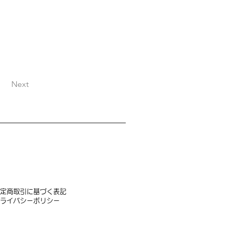
Next
定商取引に基づく表記
】 衣装貸出につ
ライバシーポリシー