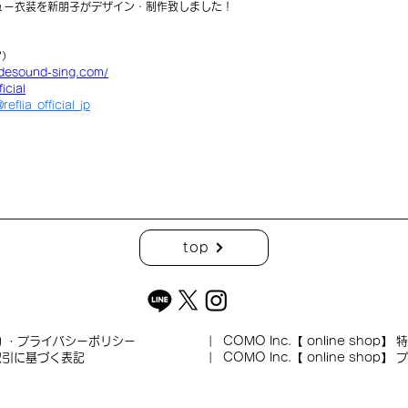
ュー衣装を新朋子がデザイン・制作致しました！
ア）
/desound-sing.com/
ficial
reflia_official_jp
top
約 ・プライバシーポリシー
| COMO Inc.【 online shop】
特
取引に基づく表記
| COMO Inc.【 online shop
| COMO Inc.【 online shop】
プ
いて