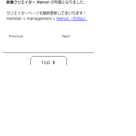
映像クリエイター Renon
 が所属となりました。
クリエイターページも随時更新してまいります！
member > management > 
Renon（りのん）
Previous
Next
top
| C： 利用規約 ・プライバシーポリシー
|
C：
特定商取引に基づく表記
| COMO Inc.【 online shop】 衣装貸出について
| COMO Inc.【 online shop】
特定商取引に基づく表記
| COMO Inc.【 online shop】
プライバシーポリシー
株式会社コモ
このホームページ上の写真、デザイン、コンテンツ、その他一切の著作物の
無断掲載はできません。
copyright ©︎ 2023 COMO Inc. All Rights Reserved.