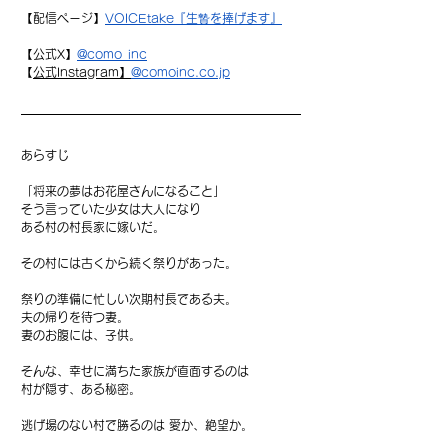
【配信ページ】
VOICEtake『生贄を捧げます』
【公式X】
@
como_inc
【
公式Instagram】
@
comoinc.co.jp
あらすじ
「将来の夢はお花屋さんになること」
そう言っていた少女は大人になり
ある村の村長家に嫁いだ。
その村には古くから続く祭りがあった。
祭りの準備に忙しい次期村長である夫。
夫の帰りを待つ妻。
妻のお腹には、子供。
そんな、幸せに満ちた家族が直面するのは
村が隠す、ある秘密。
逃げ場のない村で勝るのは 愛か、絶望か。